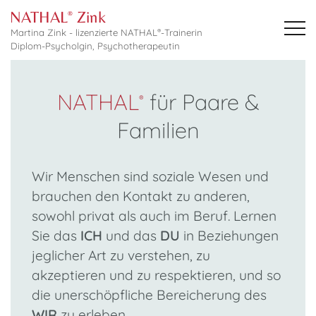
NATHAL
Zink
®
Martina Zink - lizenzierte NATHAL
-Trainerin
®
Diplom-Psycholgin, Psychotherapeutin
Navigation
überspringen
NATHAL
für Paare &
®
Familien
Wir Menschen sind soziale Wesen und
brauchen den Kontakt zu anderen,
sowohl privat als auch im Beruf. Lernen
Sie das
ICH
und das
DU
in Beziehungen
jeglicher Art zu verstehen, zu
akzeptieren und zu respektieren, und so
die unerschöpfliche Bereicherung des
WIR
zu erleben.